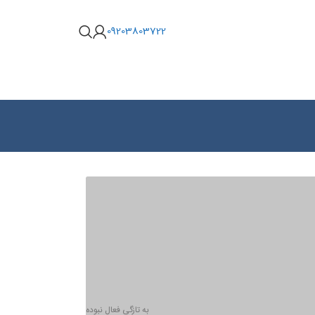
09203803722
به تازگی فعال نبوده