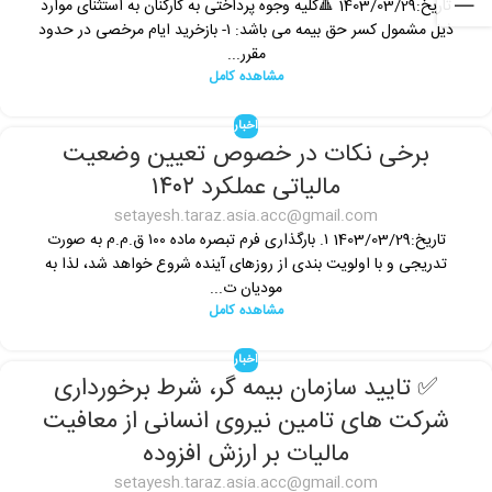
تاریخ:1403/03/29 🔺کلیه وجوه پرداختی به کارکنان به استثنای موارد
ذیل مشمول کسر حق بیمه می باشد: ۱- بازخرید ایام مرخصی در حدود
مقرر...
مشاهده کامل
اخبار
برخی نکات در خصوص تعیین وضعیت
مالیاتی عملکرد ۱۴۰۲
setayesh.taraz.asia.acc@gmail.com
تاریخ:1403/03/29 ۱. بارگذاری فرم تبصره ماده ۱۰۰ ق.م.م به صورت
تدریجی و با اولویت بندی از روزهای آینده شروع خواهد شد، لذا به
مودیان ت...
مشاهده کامل
اخبار
✅ تایید سازمان بیمه گر، شرط برخورداری
شرکت های تامین نیروی انسانی از معافیت
مالیات بر ارزش افزوده
setayesh.taraz.asia.acc@gmail.com