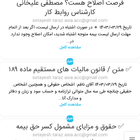
فرصت اصلاح هست؟ مصطفی علیخانی
کارشناس روابط کار
setayesh.taraz.asia.acc@gmail.com
تاریخ:1403/03/29 🔹 در صورت اشتباه در ارسال لیست، اگر بعد از اتمام
مهلت ارسال لیست بیمه متوجه اشتباه شدید، امکان اصلاح وجود ندارد.
در...
مشاهده کامل
اخبار
✅ متن / قانون مالیات های مستقیم ماده ۱۸۹
setayesh.taraz.asia.acc@gmail.com
تاریخ:1403/03/29 آقای ناظم: اشخاص حقوقی و همچنین اشخاص
حقیقی چنانچه طی سه سال متوالی ترازنامه و حساب سود و زیان و دفاتر
و مدارک آنا...
مشاهده کامل
اخبار
✅ حقوق و مزایای مشمول کسر حق بیمه
setayesh.taraz.asia.acc@gmail.com