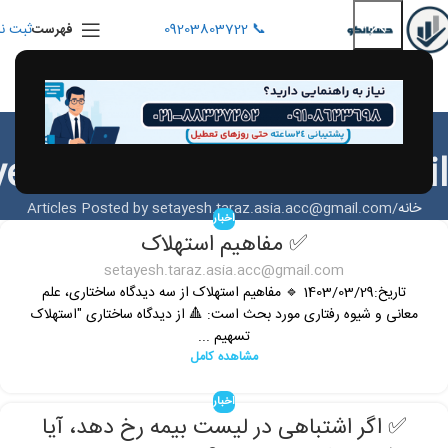
📞 09203803722
ثبت نا
فهرست
Posts by
yesh.taraz.asia.acc@gmai
خانه
Articles Posted by setayesh.taraz.asia.acc@gmail.com
اخبار
✅ مفاهیم استهلاک
setayesh.taraz.asia.acc@gmail.com
تاریخ:1403/03/29 🔹 مفاهیم استهلاک از سه دیدگاه ساختاری، علم
معانی و شیوه رفتاری مورد بحث است: 🔺 از دیدگاه ساختاری "استهلاک
تسهیم ...
مشاهده کامل
اخبار
✅ اگر اشتباهی در لیست بیمه رخ دهد، آیا