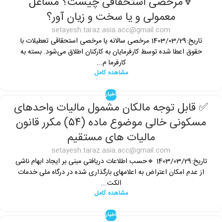
🔻مرخصی استحقاقی چیست؟ مشاغل
معمولی و یا سخت و زیان آور؟
setayesh.taraz.asia.acc@gmail.com
تاریخ:1403/03/29 مرخصی سالانه یا مرخصی استحقاقی تعطیلات با
حقوق اعطا شده توسط کارفرمایان به کارکنان اطلاق می‌‌شود. بسته به
کارفرما م...
مشاهده کامل
اخبار
✅ قابل توجه مالکان مشمول مالیات واحدهای
مسکونی خالی موضوع ماده (۵۴) مکرر قانون
مالیات های مستقیم
setayesh.taraz.asia.acc@gmail.com
تاریخ:1403/03/29 🔹حسب اطلاعات دریافتی مبنی بر ایجاد ابهام ناشی
از عدم امکان اعتراض به اعلام­های بارگذاری شده در درگاه ملی خدمات
الکت...
مشاهده کامل
اخبار