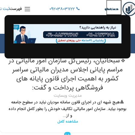
📞 09203803722
ثبت نا
فهرست
Posts by
مدیریت وبسایت
خانه
Articles Posted by مدیریت وبسایت
اخبار
🔹سبحانیان، رئیس‌کل سازمان امور مالیاتی در
مراسم پایانی اجلاس مدیران مالیاتی سراسر
کشور به اهمیت اجرای قانون پایانه های
فروشگاهی پرداخت و گفت:
مدیریت وبسایت
🔺هیچ شبهه ای در اجرای قانون سامانه مودیان نباید در سطوح جامعه
بوجود بیاید. سازمان امور مالیاتی تکالیف خودش را بطور کامل انجام داده
و از...
مشاهده کامل