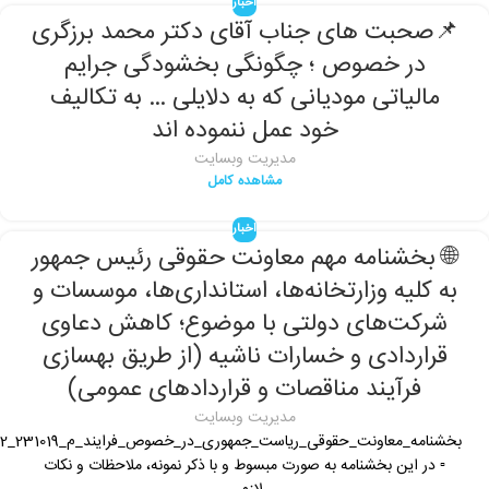
اخبار
📌صحبت های جناب آقای دکتر محمد برزگری
در خصوص ؛ چگونگی بخشودگی جرایم
مالیاتی مودیانی که به دلایلی … به تکالیف
خود عمل ننموده اند
مدیریت وبسایت
مشاهده کامل
اخبار
🌐 بخشنامه مهم معاونت حقوقی رئیس جمهور
به کلیه وزارتخانه‌ها، استانداری‌ها، موسسات و
شرکت‌های دولتی با موضوع؛ کاهش دعاوی
قراردادی و خسارات ناشیه (از طریق بهسازی
فرآیند مناقصات و قراردادهای عمومی)
مدیریت وبسایت
بخشنامه_معاو
▫️ در این بخشنامه به صورت مبسوط و با ذکر نمونه، ملاحظات و نکات