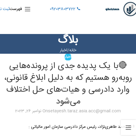
📞 09203803722
ثبت نا
فهرست
بلاگ
خانه
اخبار
اخبار
🔴با یک پدیده جدی از پرونده‌هایی
روبه‌رو هستیم که به دلیل ابلاغ قانونی،
وارد دادرسی و هیات‌های حل اختلاف
می‌شود
setayesh.taraz.asia.acc@gmail.com
On نوامبر 26, 2023
👨‍💼محمد طاهری‌نژاد، رئیس مرکز دادرسی سازمان امور مالیاتی :