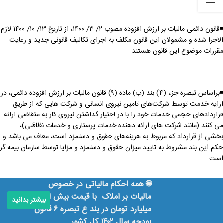
◾️قانون دائمی مالیات بر ارزش افزوده مصوب ۲/ ۳/ ۱۴۰۰، از تاریخ ۱۳/ ۱۰/ ۱۴۰۰ لازم
الاجرا شده و مشمولان این قانون مکلف به اجرای تکالیف قانونی جدید و رعایت
مقررات موضوع این قانون هستند.
◾️براساس تبصره جزء (۴) بند (ب) ماده (۹) قانون مالیات بر ارزش افزوده دائمی، در
ارایه خدمت توسط شرکت‌های تامین نیروی انسانی و شرکت هایی که از طریق
قراردادهای حجمی خدمات خود را با در اختیار گذاشتن نیروی کار به متقاضی ارائه
می کنند (مانند شرکت های ارائه دهنده خدمات پرستاری و خدمات نظافتی)،
بخشی از قرارداد که مربوط به هزینه‎‌های حقوق و دستمزد است، معاف می باشد و
حکم این بند مشروط به تایید میزان حقوق و دستمزد و مزایا توسط سازمان بیمه گر
است
🌐 همه احکام مالیاتی در خصوص
مالیات بر املاک با قیمت بیش از ۲۰
بیشتر بدانید
میلیارد تومان در بند ع تبصره ۶ قانون
بودجه سال ۱۴۰۲ کل کشور