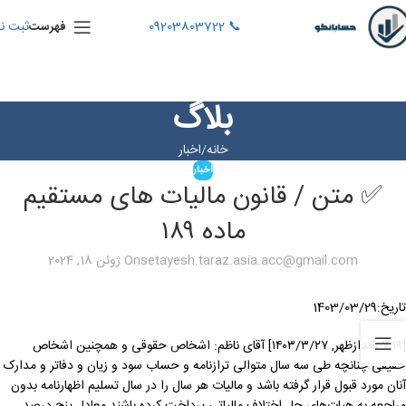
📞 09203803722
ثبت نا
فهرست
بلاگ
خانه
اخبار
اخبار
✅ متن / قانون مالیات های مستقیم
ماده ۱۸۹
setayesh.taraz.asia.acc@gmail.com
On ژوئن 18, 2024
تاریخ:1403/03/29
[۷:۱۹ بعدازظهر, ۱۴۰۳/۳/۲۷] آقای ناظم: اشخاص حقوقی و همچنین اشخاص
حقیقی چنانچه طی سه سال متوالی ترازنامه و حساب سود و زیان و دفاتر و مدارک
آنان مورد قبول قرار گرفته باشد و مالیات هر سال را در سال تسلیم اظهارنامه بدون