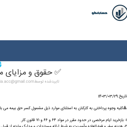
اخ
✅ حقوق و مزایای م
تاییدشده توسط
sia.acc@gmail.com
تاریخ:1403/03/29
🔺کلیه وجوه پرداختی به کارکنان به استثنای موارد ذیل مشمول کسر حق بیمه می با
۱- بازخرید ایام مرخصی در حدود مقرر در مواد ۶۴ و ۶۶ و ۷۱ قانون کار.
۲- هزینه سفر و فوق‌العاده مأموریت به شرط ارائه مستندات و مدارک مثبته از قبیل