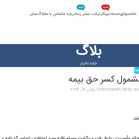
جدید
جدید
خانه
سوابق
خدمات
پیکار
تیکت سنتر رسا
درباره ما
تماس با ما
بلاگ
سایر
بلاگ
خانه
اخبار
بار
شمول کسر حق بیمه
setayesh.taraz.a
On ژوئن 18, 2024
شد:
 حکم مأموریت ، بلیط رفت و برگشت وسیله نقلیه مورد استفاده ، تصاویر گذرنامه و