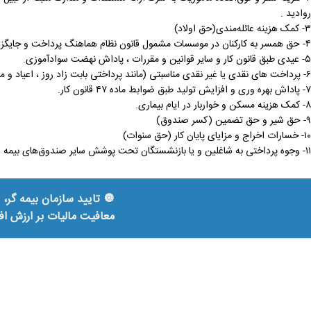
روادید .
۳- کمک هزینه عائله‌مندی(حق اولاد)
۴- حق همسر به کارکنان در موسسات مشمول قانون نظام هماهنگ پرداخت و جایگزین آن ها.
۵- عیدی طبق قانون کار و سایر قوانین و مقررات ، پاداش نهضت سوادآموزی.
۶- پرداخت های نقدی یا غیر نقدی مناسبتی (مانند پرداختی بابت زاد روز ، اعیاد و مناسبت ها)
۷- پاداش بهره وری و افزایش تولید طبق ضوابط ماده ۴۷ قانون کار.
۸- کمک هزینه مسکن و خواربار در ایام بیماری.
۹- حق شیر و حق تضمین (کسر صندوق)
۱۰- خسارات اخراج و مزایای پایان کار (حق سنوات)
۱۱- وجوه پرداختی به شاغلین و یا بازنشستگان تحت پوشش سایر صندوق‌های بیمه و بازنشستگی دولتی(در صورت ارائه مستندات ومدارک مثبته)
🔘 تایید سازمان بیمه گر،
معافیت مالیات بر ارزش اف