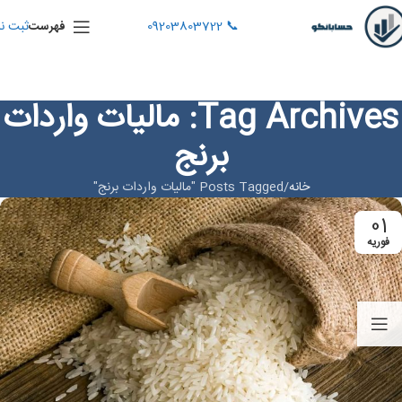
📞 09203803722
ثبت نا
فهرست
Tag Archives: مالیات واردات
برنج
خانه
Posts Tagged "مالیات واردات برنج"
01
فوریه