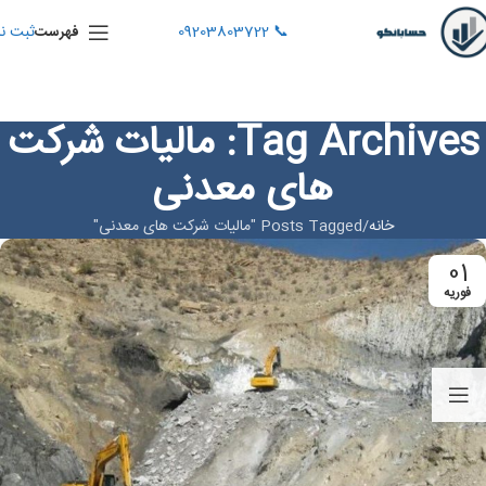
📞 09203803722
ثبت نا
فهرست
Tag Archives: مالیات شرکت
های معدنی
خانه
Posts Tagged "مالیات شرکت های معدنی"
01
فوریه