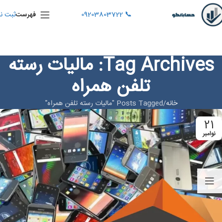
📞 09203803722
ثبت نا
فهرست
Tag Archives: مالیات رسته
تلفن همراه
خانه
Posts Tagged "مالیات رسته تلفن همراه"
21
نوامبر