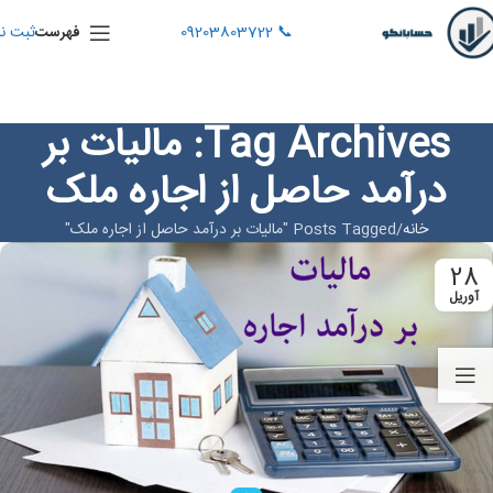
📞 09203803722
ثبت نا
فهرست
Tag Archives: مالیات بر
درآمد حاصل از اجاره ملک
خانه
Posts Tagged "مالیات بر درآمد حاصل از اجاره ملک"
28
آوریل