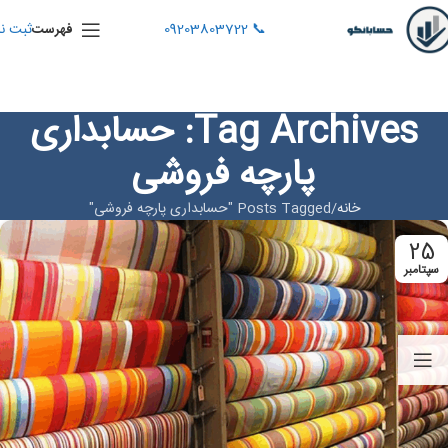
📞 09203803722
ثبت نا
فهرست
Tag Archives: حسابداری
پارچه ‌فروشی
خانه
Posts Tagged "حسابداری پارچه ‌فروشی"
25
سپتامبر