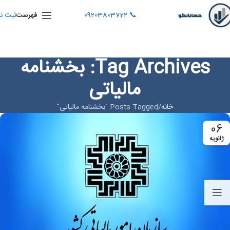
📞 09203803722
ثبت نا
فهرست
Tag Archives: بخشنامه
مالیاتی
خانه
Posts Tagged "بخشنامه مالیاتی"
06
ژانویه