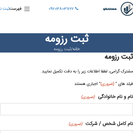
📞 09203803722
ثبت نا
فهرست
ثبت رزومه
خانه
ثبت رزومه
ثبت رزومه
مشترک گرامی، لطفا اطلاعات زیر را به دقت تکمیل نمایید.
فیلد های "
" اجباری هستند
(ضروری)
نام و نام خانوادگی
(ضروری)
نام کامل شخص / شرکت
(ضروری)