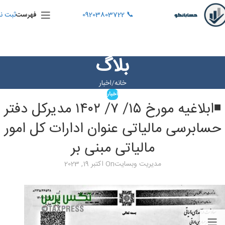
📞 09203803722
ثبت نا
فهرست
بلاگ
خانه
اخبار
اخبار
◾️ابلاغیه مورخ ۱۵/ ۷/ ۱۴۰۲ مدیرکل دفتر
حسابرسی مالیاتی عنوان ادارات کل امور
مالیاتی مبنی بر
مدیریت وبسایت
On اکتبر 19, 2023