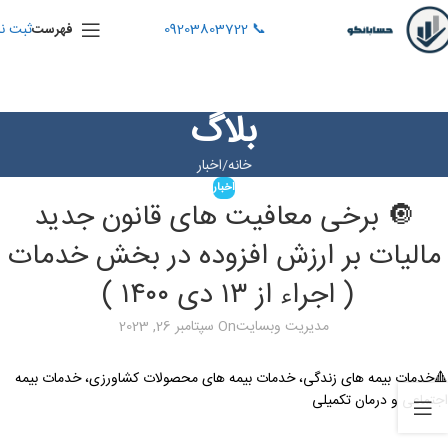
📞 09203803722
ثبت نا
فهرست
بلاگ
خانه
اخبار
اخبار
🔘 برخی معافیت های قانون جدید
مالیات بر ارزش افزوده در بخش خدمات
( اجراء از ۱۳ دی ۱۴۰۰ )
مدیریت وبسایت
On سپتامبر 26, 2023
🔺خدمات بیمه های زندگی، خدمات بیمه های محصولات کشاورزی، خدمات بیمه
اجتماعی و درمان تکمیلی