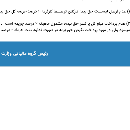
۱) عدم ارسال لیســت حق بیمه کارکنان توســط کارفرما 10 درصد جریمه کل حق بیمه پرداخت نشده را در پی دارد.
۲) عدم پرداخت مبلغ کل یا کسر حق 
میشود ولی در مورد پرداخت نکردن حق بیمه در صورت تداوم بابت هرماه 2 درصد جریمه اخذ میشود.
رئیس گروه مالیاتی وزارت 