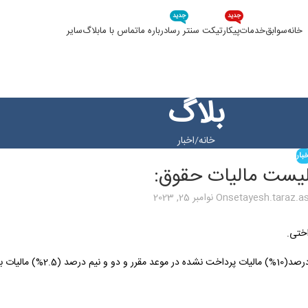
جدید
جدید
خانه
سوابق
خدمات
پیکار
تیکت سنتر رسا
درباره ما
تماس با ما
بلاگ
سایر
بلاگ
خانه
اخبار
بار
لیست مالیات حقوق:
setayesh.taraz.
On نوامبر 25, 2023
۲) عدم پرداخت مالیات حقوق که علاوه بر مالیات حقوق مربوطه، عبارت است از ده ‌درصد(10%) مالیات پرداخت نشده در موعد مقرر و دو و نیم درصد (5