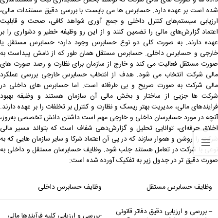
شده است بر عهده دارد. حسابرس ها می بایست با بررسی دقیق مستندات مالی،
ارزیابی سیستم‌های کنترل داخلی و جمع ‌آوری شواهد کافی، صحت و قابلیت
اعتماد گزارش‌های مالی را تضمین کنند و از این رو وظیفه خطیر و دشواری را بر
عهده دارند. به صورت کلی دو نوع حسابرس وجود دارد؛ حسابرس مستقل یا
خارجی و حسابرس داخلی. حسابرس مستقل همان طور که از نامش پیداست به
صورت مستقل فعالیت می کند و خارج از سازمان برای نظارت و رصد صورت های
مالی شرکت انتخاب می شود. هدف از انتخاب حسابرس خارجی بررسی عملکرد
مالی شرکت به صورت صریح و بی طرفانه است. اما حسابرس های داخلی در
شرکت ها جزیی از ساختار و بخش مالی آن سازمان هستند و وظیفه بهبود
فرایندهای مالی، مدیریت بهتر ریسک و نظارت و کنترل بر تخلفات را بر عهده دارند.
آنچه در مورد حسابرسان داخلی و خارجی مهم است داشتن دانش تخصصی به‌روز،
اخلاق حرفه‌ای، توانایی تحلیل و گزارش‌دهی شفاف است که بتواند مسیر مالی
شرکت را روشن و هموار سازند که در پی آن اعتماد شرکا و سایر سازمان هایی که به
نوعی با شرکت در تعامل هستند جلب شود. وظایف حسابرسان مستقل و داخلی به
صورت دقیق تر در جدول زیر به تفکیک آورده شده است:
وظایف حسابرس مستقل
وظایف حسابرس داخلی
– بررسی و ارزیابی دقیق دفاتر قانونی
-بررسی و ارزیابی کلیه فرآیندها مالی