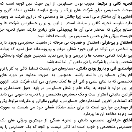
جربه کافی و مرتبط
:
مجرب بودن حسابرس از این حیث قابل توجه است که
مبحث حسابرسی برای شرکت های بزرگ و وسیع نیازمند داشتن سابقه کاری و
آشنایی با آن ساختار مالی است زیرا چالش ها و مسائلی که در این شرکت ها وجود
دارد نیازمند تجربه کافی و مرتبط است. از این رو برای حسابرسی شرکت ها و
صنایع بزرگی که ساختار مالی آن ها پیچیدگی های زیادی دارند، معیار تجربه جز
فهرست ویژگی های حتمی حسابرس می بایست لحاظ شود.
استقلال و بی‌طرفی
:
استقلال و قضاوت بی طرفانه در ماهیت حسابرسی وجود دارد
و شخصی می تواند در این حوزه شغلی موفق و پیروزمندانه عمل نماید که بتواند
بی طرفانه تمامی حساب ها را بررسی و وارسی نماید همچنین هیچ گونه وابستگی
شخصی یا مالی با شرکت یا ذی نفعان آن نداشته باشد.
وانمندی فنی و به‌روز بودن دانش
:
حسابرسان می بایست تسلط کافی به کار با نرم
افزارهای حسابداری داشته باشند. همچنین به صورت مداوم در دوره های
تخصصی که به غنای علمی و فنی آن ها کمک بسیاری می کند، شرکت کنند. افزون
بر این موارد با توجه به اینکه علم و شغل حسابرسی بر پایه اصول حسابداری و
قوانین مالیاتی استوار است و یک حسابرس متخصص و با تجربه به خوبی می داند
که تسلط بر آخرین استانداردهای حسابرسی، قوانین مالیاتی و مقررات مرتبط یکی
از مهمترین مواردی است که برای حفظ جایگاه شغلی خود می بایست به صورت
مداوم به مطالعه آن ها بپردازد.
خلاق حرفه‌ای
:
تخصص، دانش و تجربه همگی از مهمترین ویژگی های یک
حسابرس متخصص و خوب است اما کافی نیست و آنچه که یک حسابرس را به