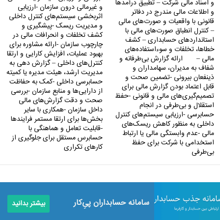
و اسناد مالی شرکت – تطبیق درآمدها
و غیرمالی درون سازمان -ارزیابی
و اطلاعات مالی مندرج در دفاتر
اثربخشی سیستم‌های کنترل داخلی
قانونی با واقعیات و صورت‌های مالی
و مدیریت ریسک -پیشگیری و
– کنترل انطباق صورت‌های مالی با
کشف تخلفات و انحرافات مالی در
استانداردهای حسابداری – کشف
چارچوب سازمان -ارائه مشاوره برای
خطاها، تخلفات و سوءاستفاده‌های
بهبود عملیات، افزایش کارایی و ارتقا
مالی – ارائه گزارش بی‌طرفانه و
کنترل‌های داخلی – گزارش ‌دهی به
شفاف به مدیران، سهامداران و
مدیریت ارشد، هیئت مدیره یا کمیته
ذینفعان بیرونی -تضمین صحت و
حسابرسی داخلی -کمک به حفاظت
قابل اعتماد بودن گزارش مالی برای
از دارایی‌ها و منابع سازمان -بررسی
تصمیم‌گیری‌های مالی و قانونی -حفظ
صحت و دقت گزارش‌های مالی
استقلال و بی‌طرفی در انجام
داخل سازمان -همکاری با سایر
حسابرسی -ارزیابی سیستم‌های کنترل
بخش‌ها برای ارتقا مستمر فرایندها
داخلی به منظور کاهش ریسک‌های
-قابلیت تعامل و هماهنگی با
مالی -عدم وابستگی مالی یا ارتباط
حسابرس مستقل برای جلوگیری از
استخدامی با شرکت برای حفظ
کارهای تکراری
بی‌طرفی
سامانه حسابداران پی‌ِکار
بیشتر بدانید