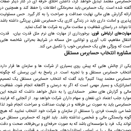
حسابرسی معتمد تبدیل خواهد کرد، داشتن اخلاق حرفه ای در کنار دیگر صفات
گفته شده است. یک حسابرس باید محرمانگی اطلاعات را حفظ کند و همچنین در
ارائه گزارش های مالی نهایت صداقت و صراحت را به کار گیرد. حس مسئولیت
پذیری و امانت داری باید در زندگی کاری یک حسابرس نقش پررنگی داشته باشد
تا بتواند در راستای شفافیت و سلامت مالی به شرکت ها کمک نماید.
هارت‌های ارتباطی قوی
:
برخورداری از مهارت های نرم مثل قدرت بیان، قدرت
انتقال مفاهیم، تاب آوری و توانایی حل مساله در شرایط بحرانی شاخصه هایی
است که ویژگی های یک حسابرس خوب را تکمیل می کند.
مشاوره انتخاب حسابرس مستقل
یکی از چالش هایی که پیش روی بسیاری از شرکت ها و سازمان ها قرار دارد
انتخاب حسابرس مستقل و با تجربه است. در پاسخ به این پرسش که چگونه
حسابرس معتمد پیدا کنیم؟ باید گفت که انتخاب حسابرس مستقل یک تصمیم
استراتژیک و بسیار مهمی است که اگر به درستی و آگاهانه انجام شود، شفافیت
مالی و گزارش های معتبر حسابداری را به دنبال خواهد داشت که نتیجه این
موارد جلب اعتماد ذی نفعان و سهام داران شرکت خواهد بود. از آنجایی که فرایند
حسابرسی باید به صورت بی طرفانه و در نهایت صداقت و صراحت انجام شود لذا
شما می بایست فردی را مستقل از سازمان و شرکت خود انتخاب نمایید که هیچ
گونه وابستگی مالی و شخصی نداشته باشد. باید افزود که حسابرس مستقل می
تواند یک فرد یا مؤسسه‌ای باشد که به صورت حرفه‌ای و بی‌طرفانه، صحت و دقت
صورت‌های مالی را بر اساس استانداردهای حسابداری و قوانین مرتبط بررسی