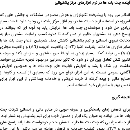
آینده چت بات‌ ها در نرم‌ افزارهای مرکز پشتیبانی
انتظار می رود با پیشرفت تکنولوژی و هوش مصنوعی مشکلات و چالش هایی که
امروزه در استفاده از چت بات ها در نرم افزار مرکز پشتیبانی وجود دارد تا حد بسیار
زیادی حل شود و هوشمندی چت بات ها افزایش یابد به گونه ای که بتوانند در
پاسخ دهی به مشتریان دقیق تر عمل کنند تا علاوه کسب رضایت مشتری نیاز به
دخالت نیروی انسانی و تیم پشتیبانی کاهش یابد. همچنین ادغام چت بات ها با
سایر فناوری ‌ها مانند اینترنت اشیا (IoT)، واقعیت افزوده (AR) و واقعیت مجازی
(VR) می تواند کمک بسیار زیادی به ارتباط بین مشتری و سازمان بکند و موجب
تغییر شکل تعامل بین آن دو شود که تاثیر بسزایی در بهبود تجربه مشتری خواهد
داشت. بی شک با رشد و افزایش قابلیت های چت بات ها و همچنین افزایش
آگاهی عمومی نسبت به این ابزار، توقع می رود که بسیاری از کسب و کارها از
صنایع مالی و بیمه گرفته تا خرده‌ فروشی و خدمات بهداشتی از این ابزار برای
تعامل بهتر با مشتریان خود استفاده کنند.
نتیجه ‌گیری
برای کاهش زمان پاسخگویی و صرفه جویی در منابع مالی و انسانی شرکت چت
بات‌ ها می توانند به عنوان یک ابزار و دستیار خوب برای تیم پشتیبانی به شمار آیند.
از جمله مزایایی که چت بات ها دارند کاهش حجم درخواست‌ ها، ارائه پاسخ ‌های
سریع و ۲۴/۷، بهبود کیفیت خدمات و کاهش هزینه ‌ها می باشد. با این حال،