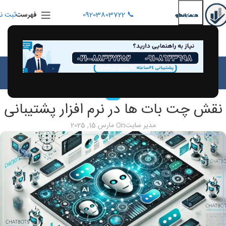
📞 09203803722
ثبت نا
فهرست
بلاگ
خانه
مقالات
مقالات
نقش چت بات‌ ها در نرم‌ افزار پشتیبانی
مدیر سایت
On مارس 15, 2025