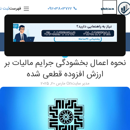
📞 09203803722
ثبت نا
فهرست
بلاگ
خانه
اخبار
اخبار
نحوه اعمال بخشودگی جرایم مالیات بر
ارزش افزوده قطعی شده
مدیر سایت
On مارس 20, 2025