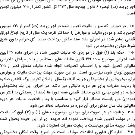
– الف: در خصوص مودیانی که مجموع مالیات های تعیین شده برای آن ها در
اجرای بند (ت) تبصره ۶ قانون بودجه سال ۱۴۰۳ کل کشور کمتر از ۷۲۰ میلیون تومان
است:
🔹۱ . در صورتی که میزان مالیات تعیین شده در اجرای بند (ت) کمتر از ۷۲۰ میلیون
تومان باشد و مودی مالیات و عوارض را حداکثر ظرف یک سال از تاریخ ابلاغ اوراق
قطعی صادر شده در اجرای مفاد سند مذکور پرداخت نماید. کل جرایم بدون هیچ
شرط دیگری بخشیده می شود.
🔹۲ . حکم بند (۱) فوق در مواردی که مالیات تعیین شده در اجرای ماده ۳۰ آیین
نامه اجرایی موضوع ماده ۲۱۹ قانون مالیات های مستقیم و یا در مراحل دادرسی
مالیاتی تعدیل شود و با احتساب تعدیلات انجام شده مالیات متعلق کمتر از ۷۲۰
میلیون تومان شود، نیز جاری است. در این صورت مهلت پرداخت مالیات و عوارض
برای برخورداری از بخشودگی جرایم ظرف یکسال از ابلاغ آخرین برگ قطعی صادره
با رعایت مقررات برای هر دوره مالیاتی می باشد. در اجرای این بند بخشودگی
جرایم در زمان نهایی شدن مالیات قطعی همه دوره ها (بعد از رسیدگی به اعتراض
(مودی) می بایست مدنظر قرار گیرد و متناسب با زمان قطعیت مالیات هر دوره
مالیاتی یک سال مذکور برای آن دوره در محاسبات لحاظ می شود.
🔹۳ . چنانچه در هر صورت برای مودیان موضوع بندهای (۱) و (۲) فوق که مالیات
را در مهلت تعیین شده پرداخت نموده اند جریمه ای از این حیث وصول شده
باشد. جریمه مذکور میبایست با رعایت مقررات استرداد شود.
🔹۴ . اداره کل فناوری اطلاعات موظف است در اسرع وقت امکان بخشودگی