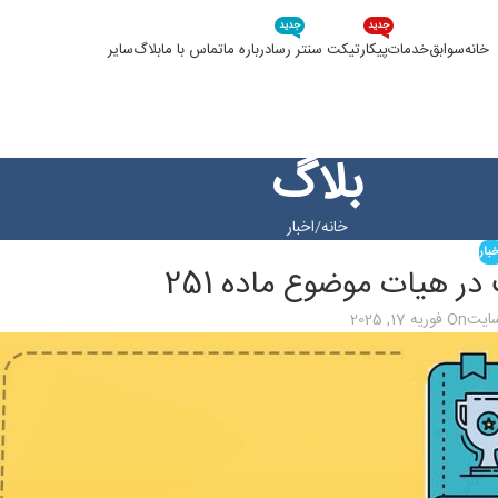
جدید
جدید
خانه
سوابق
خدمات
پیکار
تیکت سنتر رسا
درباره ما
تماس با ما
بلاگ
سایر
بلاگ
خانه
اخبار
بار
ر هیات موضوع ماده 251
سایت
On فوریه 17, 2025