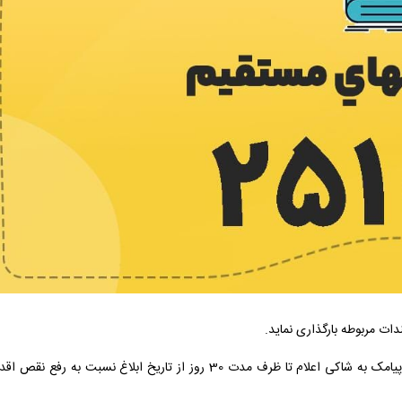
ات مربوطه بارگذاری نماید.
🔹️ در صورتی که مدارک منضم به شکایت، ناقص باشد، مراتب از طریق سامانه یا پیامک به شاکی اعلام تا ظرف مدت 30 روز از تاریخ ابلاغ نسبت به رفع نق