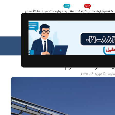
جدید
جدید
خانه
سوابق
خدمات
پیکار
تیکت سنتر رسا
درباره ما
تماس با ما
بلاگ
سایر
بلاگ
خانه
مقالات
الات
یمانکار دست دوم
سایت
On فوریه 16, 2025