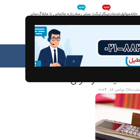
جدید
جدید
خانه
سوابق
خدمات
پیکار
تیکت سنتر رسا
درباره ما
تماس با ما
بلاگ
سایر
بلاگ
خانه
مقالات
الات
ت – مالیات کارتخوان
سایت
On نوامبر 18, 2024