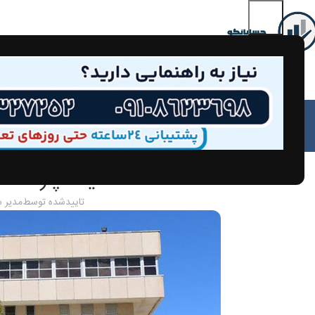
مق
مالیات پارک ها
تاییدشده توسط
مدیر 