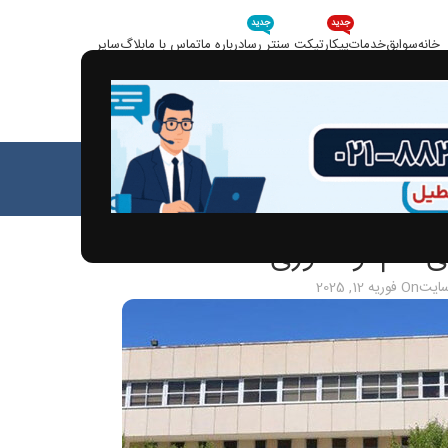
جدید
جدید
خانه
سوابق
خدمات
پیکار
تیکت سنتر رسا
درباره ما
تماس با ما
بلاگ
سایر
بلاگ
خانه
مقالات
الات
ی علم و فناوری
سایت
On فوریه 12, 2025