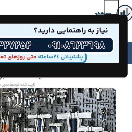
مق
مالیات صنف ابزا
تاییدشده توسط
مدیر 