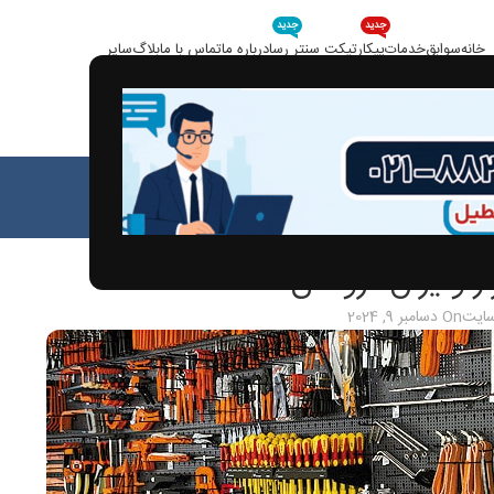
جدید
جدید
خانه
سوابق
خدمات
پیکار
تیکت سنتر رسا
درباره ما
تماس با ما
بلاگ
سایر
بلاگ
خانه
مقالات
الات
ر و یراق فروشان
سایت
On دسامبر 9, 2024