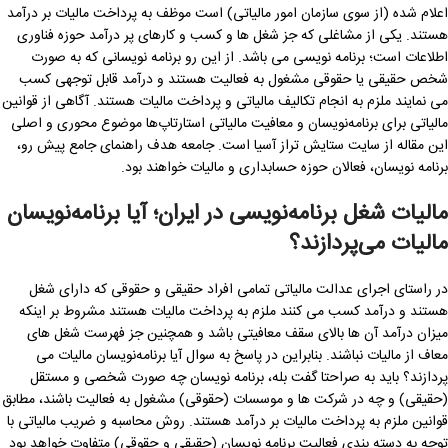
اعلام شده (از سوی سازمان امور مالیاتی) است موظف به پرداخت مالیات بر درآمد
هستند. یکی از مشاغلی که جز شغل ها و کسب و کارهای پر درآمد حوزه فناوری
اطلاعات است؛ برنامه نویسی می باشد. از این رو برنامه نویسانی که به صورت
شخص حقیقی یا حقوقی مشغول به فعالیت هستند و درآمد قابل توجهی کسب
می نمایند ملزم به انجام تکالیف مالیاتی و پرداخت مالیات هستند. آگاهی از قوانین
مالیاتی برای برنامه‌نویسان و معافیت مالیاتی استارتاپ‌ها موضوع محوری و اصلی
این مقاله از سایت ستایش تراز آسیا است. جامعه هدف راهنمای جامع پیش رو،
برنامه نویسان، فعالان حوزه حسابداری و مالیات خواهند بود.
مالیات شغل برنامه‌نویسی در ایران؛ آیا برنامه‌نویسان
مالیات می‌پردازند؟
در راستای اجرای عدالت مالیاتی تمامی افراد حقیقی و حقوقی که دارای شغل
هستند و درآمد کسب می کنند ملزم به پرداخت مالیات هستند مشروط بر اینکه
میزان درآمد آن ها بالای سقف معافیتی باشد و همچنین جز فهرست شغل های
معاف از مالیات نباشند. بنابراین در پاسخ به سوال آیا برنامه‌نویسان مالیات می
پردازند؟ باید به صراحتا گفت بله، برنامه نویسان چه صورت شخصی و مستقل
(حقیقی) و چه در شرکت ها و موسسات (حقوقی) مشغول به فعالیت باشند، مطابق
قوانین ملزم به پرداخت مالیات بر درآمد هستند. روش محاسبه و ضریب مالیاتی با
توجه به دسته بندی فعالیت برنامه نویسان (حقیقی و حقوقی) متفاوت خواهد بود