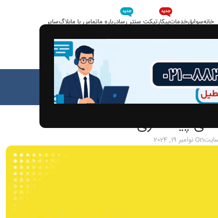
جدید
جدید
خانه
سوابق
خدمات
پیکار
تیکت سنتر رسا
درباره ما
تماس با ما
بلاگ
سایر
بلاگ
خانه
مقالات
الات
های پیمانکاری
سایت
On نوامبر 19, 2024