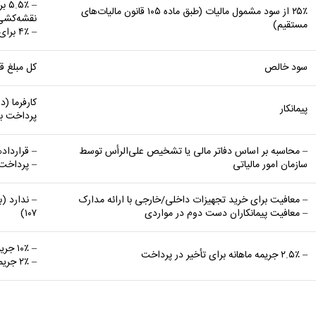
– ٪
۲۵٪ از سود مشمول مالیات (طبق ماده ۱۰۵ قانون مالیات‌های
نقشه‌کشی 
مستقیم)
– ۴٪ برای پیمانکاران خارجی
سود خالص
کل مبلغ قر
کارفرما (
پیمانکار
پرداخت به 
– محاسبه بر اساس دفاتر مالی یا تشخیص علی‌الرأس توسط
– قراردادهای بالا
سازمان امور مالیاتی
– پرداخت 
– معافیت برای خرید تجهیزات داخلی/خارجی با ارائه مدارک
– معافیت پیمانکاران دست دوم در مواردی
۱۰۷)
– ۱۰٪ جریمه برای کارفرمایانی که مالیات را کسر نکنند
– ۲.۵٪ جریمه ماهانه برای تأخیر در پرداخت
– ۲٪ جریمه ماهانه تأخیر