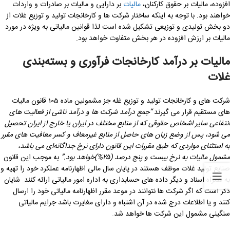
افزوده، مالیات بر حقوق کارکنان،
مالیات
بر دارایی و مالیات بر صادرات و واردات
خواهند بود. با توجه به اینکه ساختار شرکت ها و کارخانجات تولید و توزیع غلات از
دو بخش تولیدی و توزیعی تشکیل شده است لذا قوانین مالیاتی به ویژه در مورد
مالیات بر ارزش افزوده در هر بخش متفاوت خواهد بود.
مالیات بر درآمد
کارخانجات فرآوری و بسته‌بندی
غلات
شرکت های و کارخانجات تولید و توزیع غله جز مشمولین ماده 105 قانون مالیات
های مستقیم قرار می گیرند
“
جمع درآمد شرکت ‌ها و درآمد ناشی از فعالیت‌ های
انتفاعی سایر اشخاص حقوقی که از منابع مختلف در ایران یا خارج از ایران تحصیل
می ‌شود، پس از وضع زیان ‌های حاصل از منابع غیرمعاف و کسر معافیت ‌های مقرر
به استثنای مواردی که طبق مقررات این قانون دارای نرخ جداگانه‌ای می ‌باشد،
مشمول مالیات به نرخ بیست و پنج درصد
(
۲۵%
)خواهد بود
.”
به موجب این قانون
صنایع تولید غلات موظف هستند در پایان سال مالی اظهارنامه عملکرد خود را تهیه و
به همراه اسناد و دیگر داده های حسابداری به اداره امور مالیاتی ارائه کنند. شایان
ذکر است که اگر شرکت ها نتوانند در موعد مقرر اظهارنامه مالیاتی خود را ارسال
کنند و یا اطلاعات درج شده در آن اشتباه و دارای مغایرت باشد جرایم مالیاتی
سنگینی مشمول این شرکت ها خواهد شد.