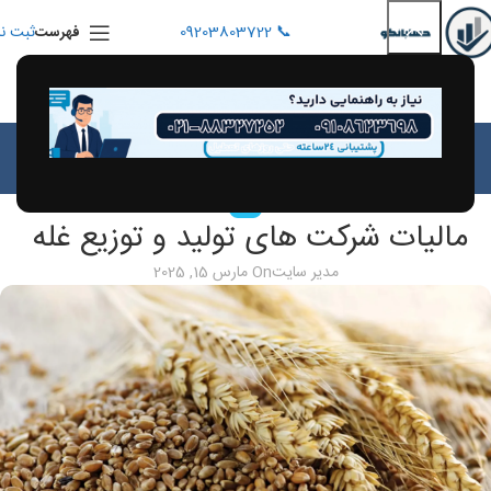
📞 09203803722
ثبت نا
فهرست
بلاگ
خانه
مقالات
مقالات
مالیات شرکت های تولید و توزیع غله
مدیر سایت
On مارس 15, 2025