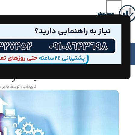
مق
مالیات شرکت 
تاییدشده توسط
مدیر 