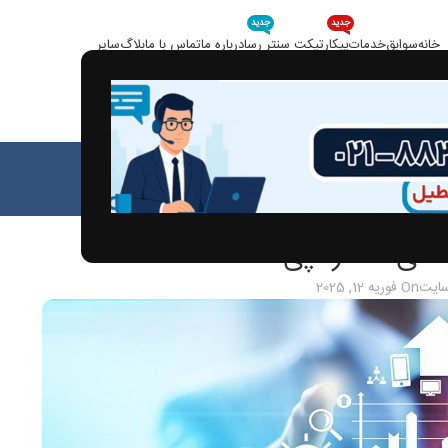
جدید
جدید
خانه
سوابق
خدمات
پیکار
تیکت سنتر رسا
درباره ما
تماس با ما
بلاگ
سایر
بلاگ
خانه
مقالات
الات
های استارتاپی
سایت
On فوریه 12, 2025