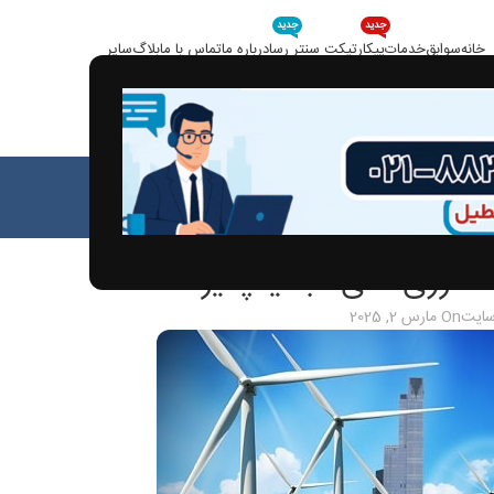
جدید
جدید
خانه
سوابق
خدمات
پیکار
تیکت سنتر رسا
درباره ما
تماس با ما
بلاگ
سایر
بلاگ
خانه
مقالات
الات
د انرژی های تجدیدپذیر
سایت
On مارس 2, 2025