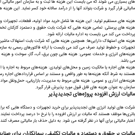
های بسیاری می شوند که می بایست این هزینه ها ثبت و به سازمان امور مالیاتی ارا
مالیاتی قرار گیرد و شرکت بتواند آنها را از درآمد سالانه خود کسر نماید. این هزینه ها 
هزینه ‌های مستقیم تولید: این هزینه ها شامل خرید مواد اولیه، قطعات، تجهیزات
هزینه ‌های پرسنلی: تمامی هزینه هایی که شرکت بابت حقوق و دستمزد کارکنان تخصص
پرداخت می کند می بایست به اداره مالیات ارائه شود.
هزینه‌ های استهلاک دارایی‌ها: همچنین هزینه هایی که شرکت بابت استهلاک ماشین‌آلا
تجهیزات و خطوط تولید صرف می کند می بایست با ارائه فاکتورهای رسمی به سازما
هزینه‌های انرژی و خدمات عمومی: هزینه هایی چون برق، آب، گاز، سوخت و هزینه ‌ه
می باشد.
هزینه ‌های اجاره یا مالکیت زمین و محل‌های تولیدی: هزینه‌های مربوط به اجاره یا ا
هستند به شرط آنکه هزینه‌ها به طور واقعی و مستند بر اساس قراردادهای اجاره رسمی
هزینه‌های اداری و عمومی: هزینه‌ های مربوط به مدیریت، بازاریابی، حمل‌ونقل مو
سازمان به عنوان هزینه های قابل قبول مورد پذیرش قرار گیرد.
مالیات ارزش افزوده پروژه‌های تجدیدپذیر
شرکت های تولید انرژی های تجدیدپذیر برای خرید تجهیزات و دستگاه هایی که برای تول
باتری‌ها موظف هستند که مالیات بر 
اعتبار مالیاتی برای آنها در نظر گرفته می شود. به دلیل حذف بار مالیاتی مصرف کنن
مالیات بر حقوق و دستمزد و مالیات تکلیفی پیمانکاران برای صنای