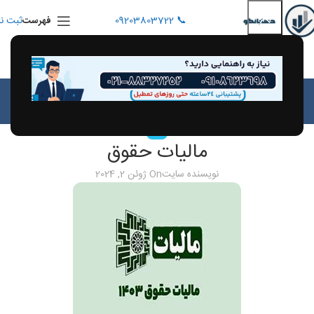
📞 09203803722
ثبت نا
فهرست
بلاگ
خانه
مقالات
مقالات
مالیات حقوق
نویسنده سایت
On ژوئن 2, 2024