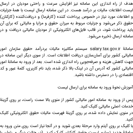
هدف از راه اندازی این سامانه نیز افزایش سرعت و راحتی مودیان در ارسال
لیست اطلاعات مالیات بر درآمد هست. در این سامانه ارسال لیست با همۀ جزئیات
و اطلاعات مورد نیاز در خصوص پرداخت کننده (کارفرما) و دریافت‌کننده (کارکنان)
حقوق ذکر می‌شود و جزئیات مربوط به میزان حقوق و مزایا و مالیاتی که برای آن
باید پرداخت شود، در قالب فایل‌های الکترونیکی از مودیان مالیاتی دریافت و در
سامانه ارسال ذخیره می‌شود.
سامانۀ salary.tax.gov.ir سیستم مکانیزه مالیات بردرآمد حقوق سازمان امور
مالیاتی کشور برای آسان‌سازی دریافت اطلاعات است. از سوی دیگر این سامانه در
جهت کاهش هزینه و صرفه‌جویی راه اندازی شده است. بعد از ورود به سامانۀ امور
مالیاتی کشور که آدرس آن در لینک بالا ذکر شده، باید نام کاربری، کلمۀ عبور و کد
اقتصادی را در دسترس داشته باشید.
آموزش نحوۀ ورود به سامانه برای ارسال لیست
پس از ورود به سامانه امور مالیاتی کشور از منوی بالا سمت راست، بر روی گزینۀ
خدمات اصلی مالیاتی کلیک کنید.
در منوی نمایش داده شده، بر روی گزینۀ فهرست مالیات حقوق الکترونیکی کلیک
کنید.
با کلیک بر روی آیتم وارد مرحلۀ بعدی شوید و در آنجا نیاز است روی متن ورود به
سامانۀ جدید تسلیم لیست حقوق کارکنان کلیک کنید. (در حالت دیگر می‌توان با