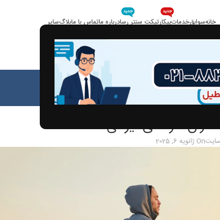
جدید
جدید
خانه
سوابق
خدمات
پیکار
تیکت سنتر رسا
درباره ما
تماس با ما
بلاگ
سایر
بلاگ
خانه
مقالات
الات
کاران حرفه‌ای ایرانی
سایت
On ژانویه 6, 2025