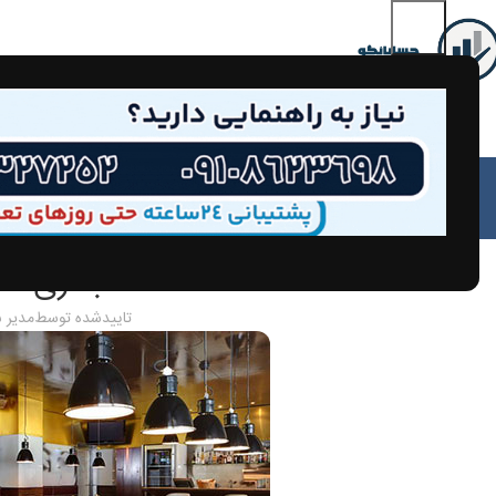
مق
حسابداری صنف
تاییدشده توسط
مدیر 