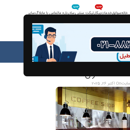
جدید
جدید
خانه
سوابق
خدمات
پیکار
تیکت سنتر رسا
درباره ما
تماس با ما
بلاگ
سایر
بلاگ
خانه
مقالات
الات
 کافه داران
سایت
On اکتبر 26, 2025