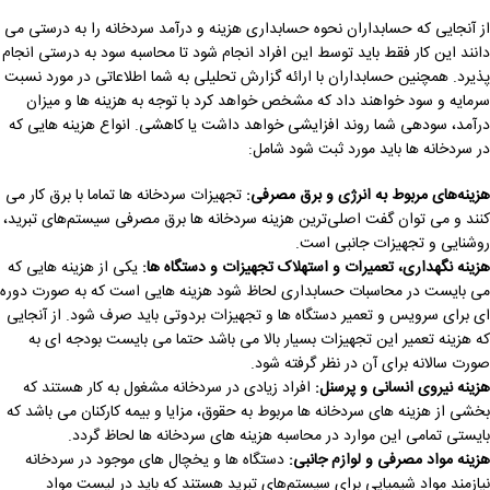
از آنجایی که حسابداران نحوه حسابداری هزینه و درآمد سردخانه را به درستی می
دانند این کار فقط باید توسط این افراد انجام شود تا محاسبه سود به درستی انجام
پذیرد. همچنین حسابداران با ارائه گزارش تحلیلی به شما اطلاعاتی در مورد نسبت
سرمایه و سود خواهند داد که مشخص خواهد کرد با توجه به هزینه ها و میزان
درآمد، سودهی شما روند افزایشی خواهد داشت یا کاهشی. انواع هزینه هایی که
در سردخانه ها باید مورد ثبت شود شامل:
هزینه‌های مربوط به انرژی و برق مصرفی:
تجهیزات سردخانه ها تماما با برق کار می
کنند و می توان گفت اصلی‌ترین هزینه سردخانه ها برق مصرفی سیستم‌های تبرید،
روشنایی و تجهیزات جانبی است.
هزینه نگهداری، تعمیرات و استهلاک تجهیزات و دستگاه ها:
یکی از هزینه هایی که
می بایست در محاسبات حسابداری لحاظ شود هزینه هایی است که به صورت دوره
ای برای سرویس و تعمیر دستگاه ها و تجهیزات بردوتی باید صرف شود. از آنجایی
که هزینه تعمیر این تجهیزات بسیار بالا می باشد حتما می بایست بودجه ای به
صورت سالانه برای آن در نظر گرفته شود.
هزینه نیروی انسانی و پرسنل:
افراد زیادی در سردخانه مشغول به کار هستند که
بخشی از هزینه های سردخانه ها مربوط به حقوق، مزایا و بیمه کارکنان می باشد که
بایستی تمامی این موارد در محاسبه هزینه های سردخانه ها لحاظ گردد.
هزینه مواد مصرفی و لوازم جانبی:
دستگاه ها و یخچال های موجود در سردخانه
نیازمند مواد شیمیایی برای سیستم‌های تبرید هستند که باید در لیست مواد