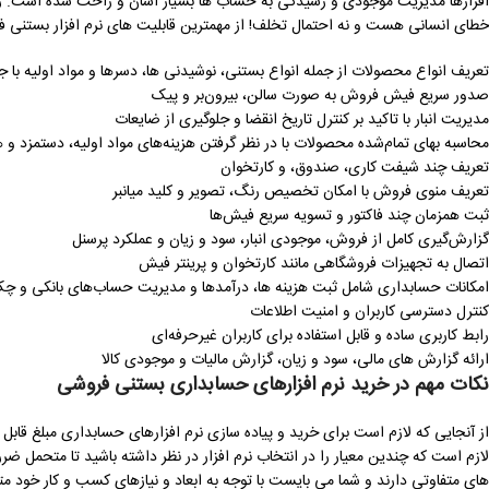
افزارها مدیریت موجودی و رسیدگی به حساب ها بسیار آسان و راحت شده است. زیرا
خطای انسانی هست و نه احتمال تخلف! از مهمترین قابلیت های نرم افزار بستنی فرو
تعریف انواع محصولات از جمله انواع بستنی، نوشیدنی ‌ها، دسرها و مواد اولیه با ج
صدور سریع فیش فروش به صورت سالن، بیرون‌بر و پیک
مدیریت انبار با تاکید بر کنترل تاریخ انقضا و جلوگیری از ضایعات
محاسبه بهای تمام‌شده محصولات با در نظر گرفتن هزینه‌های مواد اولیه، دستمزد و ه
تعریف چند شیفت کاری، صندوق، و کارتخوان
تعریف منوی فروش با امکان تخصیص رنگ، تصویر و کلید میانبر
ثبت همزمان چند فاکتور و تسویه سریع فیش‌ها
گزارش‌گیری کامل از فروش، موجودی انبار، سود و زیان و عملکرد پرسنل
اتصال به تجهیزات فروشگاهی مانند کارتخوان و پرینتر فیش
امکانات حسابداری شامل ثبت هزینه ‌ها، درآمدها و مدیریت حساب‌های بانکی و چک
کنترل دسترسی کاربران و امنیت اطلاعات
رابط کاربری ساده و قابل استفاده برای کاربران غیرحرفه‌ای
ارائه گزارش‌ های مالی، سود و زیان، گزارش مالیات و موجودی کالا
نکات مهم در خرید نرم افزارهای حسابداری بستنی فروشی
از آنجایی که لازم است برای خرید و پیاده سازی نرم افزارهای حسابداری مبلغ قابل
لازم است که چندین معیار را در انتخاب نرم افزار در نظر داشته باشید تا متحمل ضر
های متفاوتی دارند و شما می بایست با توجه به ابعاد و نیازهای کسب و کار خود مت