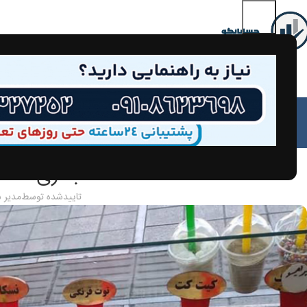
مق
حسابداری صنف
تاییدشده توسط
مدیر 