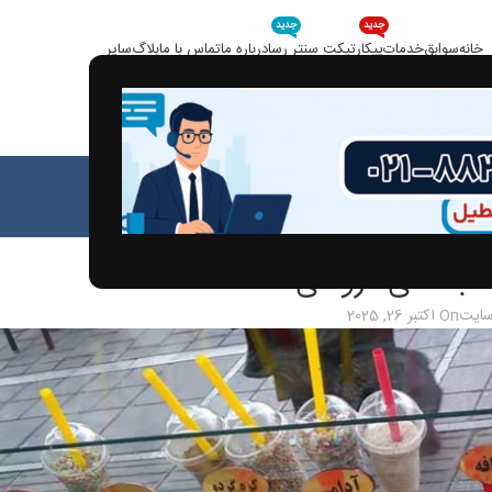
جدید
جدید
خانه
سوابق
خدمات
پیکار
تیکت سنتر رسا
درباره ما
تماس با ما
بلاگ
سایر
بلاگ
خانه
مقالات
الات
 بستنی فروشی
سایت
On اکتبر 26, 2025